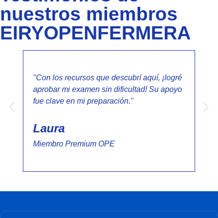
nuestros miembros
EIRYOPENFERMERA
"Con los recursos que descubrí aquí, ¡logré
"Nu
aprobar mi examen sin dificultad! Su apoyo
¡Lo
fue clave en mi preparación."
fan
rec
Laura
Al
Miembro Premium OPE
Mi