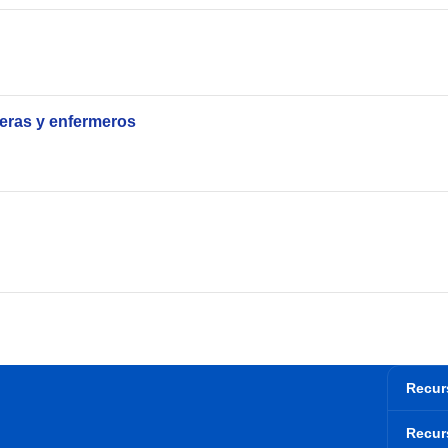
ras y enfermeros
Recur
Recur