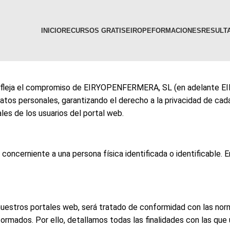
INICIO
RECURSOS GRATIS
EIR
OPE
FORMACIONES
RESULTA
ad refleja el compromiso de EIRYOPENFERMERA, SL (en adelante
tos personales, garantizando el derecho a la privacidad de cada
s de los usuarios del portal web.
cerniente a una persona física identificada o identificable. Ent
de nuestros portales web, será tratado de conformidad con las no
e informados. Por ello, detallamos todas las finalidades con las