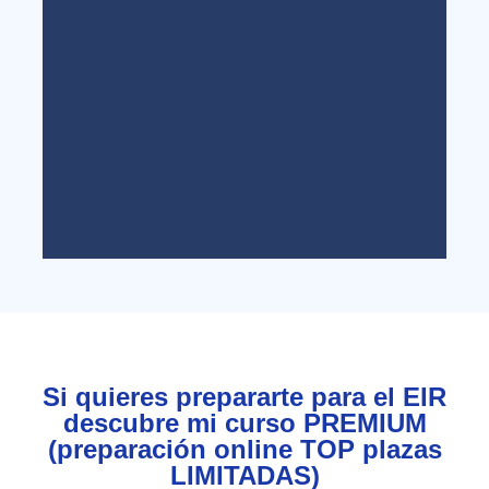
Todo lo que necesitas para
presentarte al examen EIR
Haz clic aquí
Si quieres prepararte para el EIR
descubre mi curso PREMIUM
(preparación online TOP plazas
LIMITADAS)