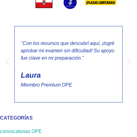
"Con los recursos que descubrí aquí, ¡logré
"Nu
aprobar mi examen sin dificultad! Su apoyo
¡Lo
fue clave en mi preparación."
fan
rec
Laura
Al
Miembro Premium OPE
Mi
CATEGORÍAS
convocatorias OPE